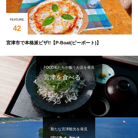
FEATURE
42
宮津市で本格派ピザ!!【P-Boat(ピーボート)】
FOODIEたちが集うお店を発見
宮津を食べる
新たな宮津観光を発見