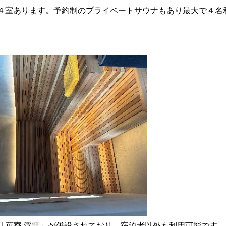
４室あります。予約制のプライベートサウナもあり最大で４名
& bar「菓寮 浮雲」が併設されており、宿泊者以外も利用可能です。