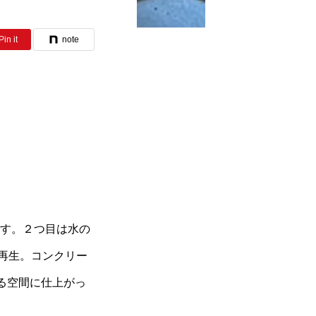
Pin it
note
うです。２つ目は水の
再生。コンクリー
る空間に仕上がっ