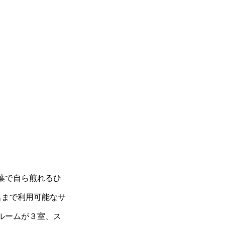
葉で自ら煎れるひ
名まで利用可能なサ
ルームが３室、ス