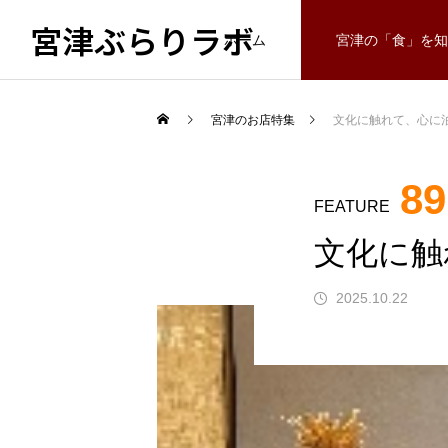
宮津ぶらりラボ
ホーム
宮津の「食」を知
宮津のお店特集
文化に触れて、心に泊ま
89
FEATURE
文化に触
2025.10.22