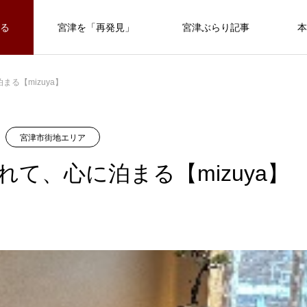
る
宮津を「再発見」
宮津ぶらり記事
本
る【mizuya】
宮津市街地エリア
れて、心に泊まる【mizuya】